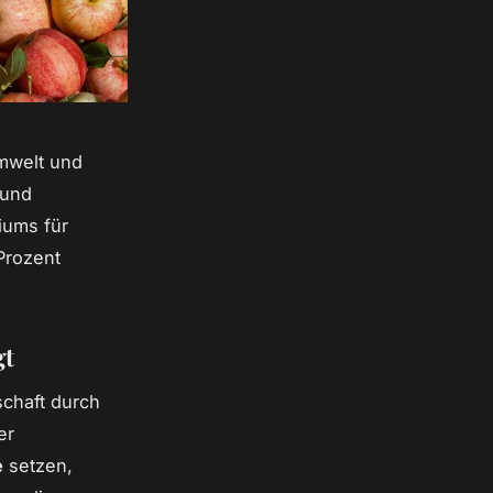
Umwelt und
 und
iums für
Prozent
gt
schaft durch
er
e
setzen,