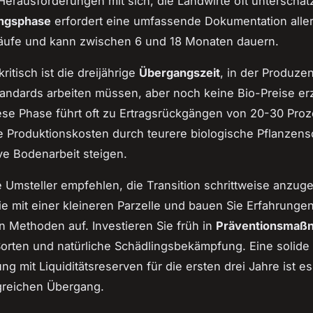
Herausforderungen mit sich, die Landwirte oft unterschät
ungsphase
erfordert eine umfassende Dokumentation alle
läufe und kann zwischen 6 und 18 Monaten dauern.
itisch ist die dreijährige
Übergangszeit
, in der Produzen
andards arbeiten müssen, aber noch keine Bio-Preise er
se Phase führt oft zu Ertragsrückgängen von 20-30 Proz
 Produktionskosten durch teurere biologische Pflanzens
ve Bodenarbeit steigen.
e Umsteller empfehlen, die Transition schrittweise anzug
e mit einer kleineren Parzelle und bauen Sie Erfahrungen
n Methoden auf. Investieren Sie früh in
Präventionsmaß
Sorten und natürliche Schädlingsbekämpfung. Eine solide
g mit Liquiditätsreserven für die ersten drei Jahre ist ess
greichen Übergang.