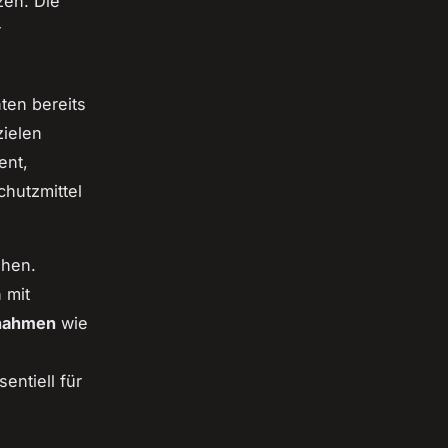
zen. Die
r
ten bereits
zielen
ent,
chutzmittel
ehen.
 mit
nahmen
wie
entiell für