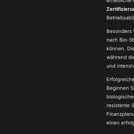
erhebliche 
Zertifizier
Betriebsab
Besonders kr
nach Bio-St
können. Die
während die
und intensi
Erfolgreich
Beginnen Si
biologische
resistente 
Finanzplanun
einen erfol