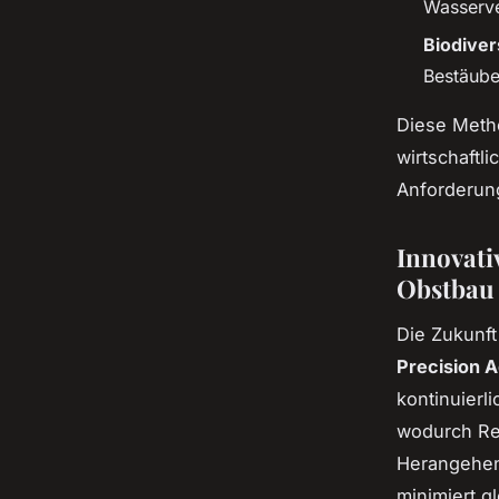
Wasserve
Biodiver
Bestäube
Diese Meth
wirtschaftl
Anforderun
Innovati
Obstbau
Die Zukunft
Precision A
kontinuierl
wodurch Re
Herangehen
minimiert g