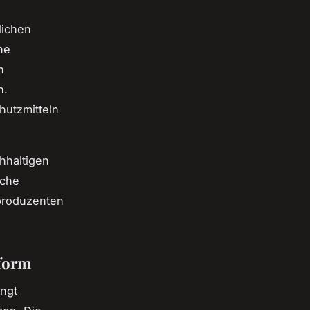
lichen
ne
n
n.
hutzmitteln
hhaltigen
iche
tproduzenten
form
ingt