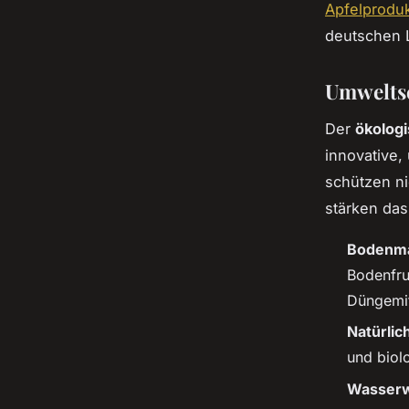
Apfelproduk
deutschen 
Umweltsc
Der
ökolog
innovative,
schützen ni
stärken da
Bodenm
Bodenfru
Düngemit
Natürli
und biol
Wasserwi