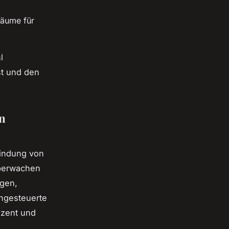
räume für
l
st und den
n
bindung von
berwachen
ngen,
ngesteuerte
ozent und