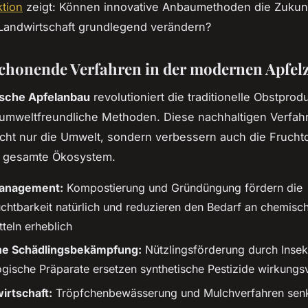
tion
zeigt: Können innovative Anbaumethoden die Zukunf
Landwirtschaft grundlegend verändern?
honende Verfahren in der modernen Apfel
ische Apfelanbau
revolutioniert die traditionelle Obstprod
 umweltfreundliche Methoden. Diese nachhaltigen Verfah
cht nur die Umwelt, sondern verbessern auch die Fruchtq
s gesamte Ökosystem.
anagement:
Kompostierung und Gründüngung fördern die
chtbarkeit natürlich und reduzieren den Bedarf an chemisc
teln erheblich
che Schädlingsbekämpfung:
Nützlingsförderung durch Insek
ogische Präparate ersetzen synthetische Pestizide wirkungsv
rtschaft:
Tröpfchenbewässerung und Mulchverfahren sen