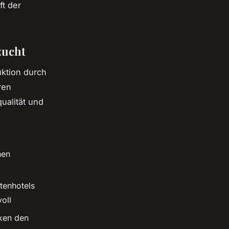
t der
zucht
uktion durch
ren
ualität und
hen
tenhotels
oll
ken den