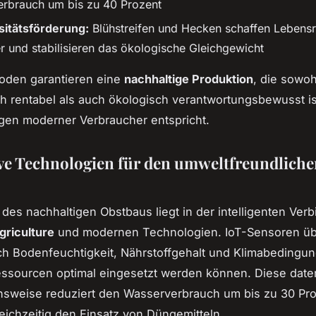
rbrauch um bis zu 40 Prozent
sitätsförderung:
Blühstreifen und Hecken schaffen Lebens
r und stabilisieren das ökologische Gleichgewicht
oden garantieren eine
nachhaltige Produktion
, die sowoh
ich rentabel als auch ökologisch verantwortungsbewusst i
gen moderner Verbraucher entspricht.
ve Technologien für den umweltfreundliche
 des nachhaltigen Obstbaus liegt in der intelligenten Ver
griculture
und modernen Technologien. IoT-Sensoren ü
ich Bodenfeuchtigkeit, Nährstoffgehalt und Klimabedingu
ssourcen optimal eingesetzt werden können. Diese date
sweise reduziert den Wasserverbrauch um bis zu 30 Pr
leichzeitig den Einsatz von Düngemitteln.