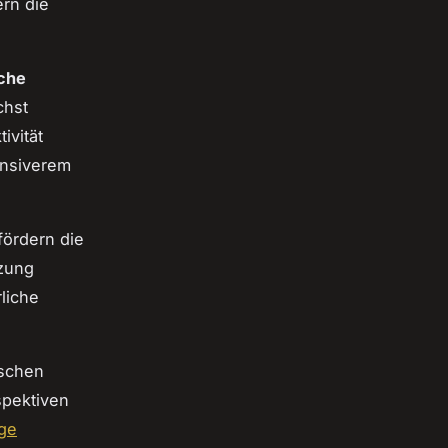
rn die
iche
chst
ivität
tensiverem
fördern die
zung
liche
schen
spektiven
ige