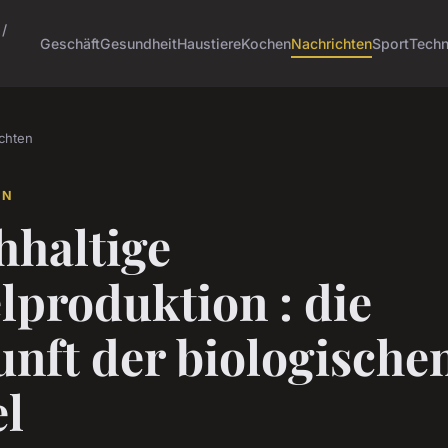
 /
Geschäft
Gesundheit
Haustiere
Kochen
Nachrichten
Sport
Techn
chten
EN
hhaltige
lproduktion : die
nft der biologische
el