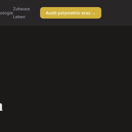
Zuhause
ologie
Audit polymathic eras →
Leben
n