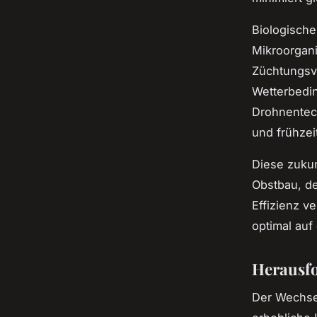
Biologische
Mikroorgan
Züchtungsv
Wetterbedin
Drohnentech
und frühzei
Diese zukun
Obstbau, de
Effizienz v
optimal auf
Herausfo
Der Wechsel