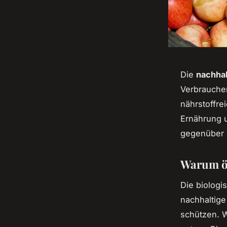
Die
nachhal
Verbraucher
nährstoffre
Ernährung u
gegenüber 
Warum ök
Die biologi
nachhaltig
schützen. 