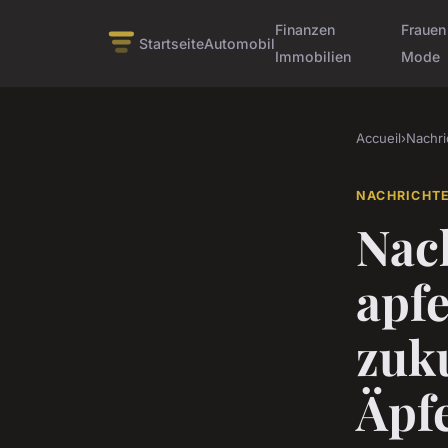
Finanzen
Frauen
Startseite
Automobil
Immobilien
Mode
Accueil
›
Nachri
NACHRICHT
Nac
apfe
zuku
Äpf