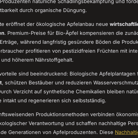
-Produzenten natürliche Schädlingsbekämpfung und förde
tbarkeit durch organische Düngung.
te eröffnet der ökologische Apfelanbau neue
wirtschaftl
en
. Premium-Preise für Bio-Äpfel kompensieren die zunä
Erträge, während langfristig gesündere Böden die Produkt
erbraucher profitieren von pestizidfreien Früchten mit in
und höherem Nährstoffgehalt.
orteile sind beeindruckend: Biologische Apfelplantagen 
t
, schützen Bestäuber und reduzieren Wasserverschmut
Durch Verzicht auf synthetische Chemikalien bleiben natür
intakt und regenerieren sich selbstständig.
nftsweisenden Produktionsmethoden verbinden ökonomi
ökologischer Verantwortung und schaffen nachhaltige Per
de Generationen von Apfelproduzenten. Diese
Nachhalt